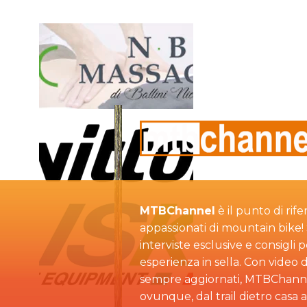
MTBChannel
è il punto di rife
appassionati di mountain bike! S
interviste esclusive e consigli 
esperienza in sella. Con video d
sempre aggiornati, MTBChann
ovunque, dal trail dietro casa 