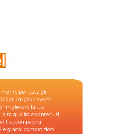
rimento per tutti gli
copri i migliori eventi,
per migliorare la tua
i alta qualità e contenuti
el ti accompagna
alle grandi competizioni