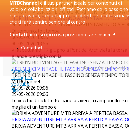
MTBChannel
è il tuo partner ideale per contenuti di
programma il 6 settembre 2026. D
valore e collaborazioni efficaci. Facciamo della passione 
nostro lavoro, con un approccio diretto e professional
NORTHX SERIES: IL 7 GIUGNO APPUNTAMENTO A P
che ti farà sentire sempre al centro.
NORTHX SERIES: IL 7 GIUGNO APPUNTAMENTO A P
Di comunicato stampa
Contattaci
e scopri cosa possiamo fare insieme!
30-05-2026 13:55
30-05-2026 13:55
Contattaci
Vi aspettiamo il 7 giugno a Pontida. Archiviata la terz
grande prestigio con la
Battista Merisio Photo & Vi
TREI’N BICI VINTAGE, IL FASCINO SENZA TEMPO TO
facebook
TREI’N BICI VINTAGE, IL FASCINO SENZA TEMPO TO
instagram
MTBChannel
youtube
29-05-2026 09:06
flickr
29-05-2026 09:06
Le vecchie biciclette tornano a vivere, i campanelli ris
maglie di un tempo e
BRIXIA ADVENTURE MTB ARRIVA A PERTICA BASSA. O
BRIXIA ADVENTURE MTB ARRIVA A PERTICA BASSA. O