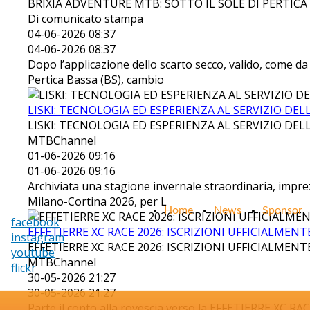
BRIXIA ADVENTURE MTB: SOTTO IL SOLE DI PERTICA
Di comunicato stampa
04-06-2026 08:37
04-06-2026 08:37
Dopo l’applicazione dello scarto secco, valido, come da
Pertica Bassa (BS), cambio
LISKI: TECNOLOGIA ED ESPERIENZA AL SERVIZIO D
LISKI: TECNOLOGIA ED ESPERIENZA AL SERVIZIO D
MTBChannel
01-06-2026 09:16
01-06-2026 09:16
Archiviata una stagione invernale straordinaria, imprezi
Milano-Cortina 2026, per L
Home
News
Sponsor
facebook
EFFETIERRE XC RACE 2026: ISCRIZIONI UFFICIALMENT
instagram
EFFETIERRE XC RACE 2026: ISCRIZIONI UFFICIALMENT
youtube
MTBChannel
flickr
30-05-2026 21:27
30-05-2026 21:27
Parte il conto alla rovescia verso la EFFETIERRE XC RA