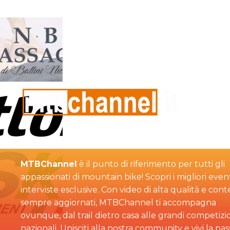
MTBChannel
è il punto di riferimento per tutti gli
appassionati di mountain bike! Scopri i migliori event
interviste esclusive. Con video di alta qualità e con
sempre aggiornati, MTBChannel ti accompagna
ovunque, dal trail dietro casa alle grandi competizi
nazionali. Unisciti alla nostra community e vivi la pa