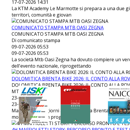
17-07-2026 14:31
La KTM Academy Le Marmotte si prepara a una due gior
territori, comunità e giovan
COMUNICATO STAMPA MTB OASI ZEGNA
COMUNICATO STAMPA MTB OASI ZEGNA
Di comunicato stampa
09-07-2026 05:53
09-07-2026 05:53
La società Mtb Oasi Zegna ha dovuto compiere un vero
dell'evento nazionale, riprogettando
DOLOMITICA BRENTA BIKE 2026: IL CONTO ALLA RO
DOLOMITICA BRENTA BIKE 2026: IL CONTO ALLA RO
MTBChannel
23-06-2026 09:25
23-06-2026 09:25
Mancano pochi giorni alla Dolomitica Brenta Bike 2026
mountain bike, in programma saba
4H MAFFIOLETTI STORY: PERCORSO PRONTO E TEST U