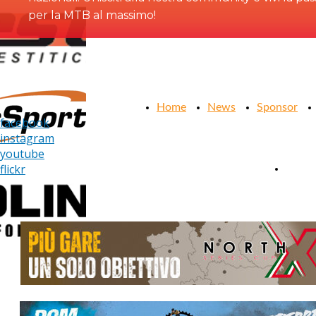
per la MTB al massimo!
Home
News
Sponsor
facebook
instagram
youtube
flickr
Conta