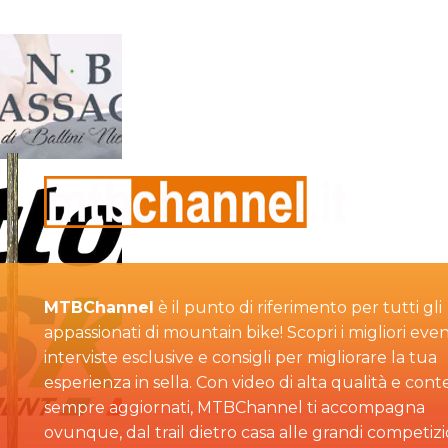
MTBChannel
è il punto di riferimento per tutti gli
appassionati di mountain bike! Scopri i migliori even
interviste esclusive e consigli per migliorare la tua
esperienza in sella. Con video di alta qualità e cont
sempre aggiornati, MTBChannel ti accompagna
ovunque, dal trail dietro casa alle grandi competizi