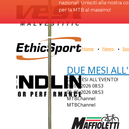
nazionali. Unisciti alla nostra 
per la MTB al massimo!
Home
News
Sp
DUE MESI ALL
DUE MESI ALL'EVENTO!
05-05-2026 08:53
05-05-2026 08:53
MTBChannel
MTBChannel