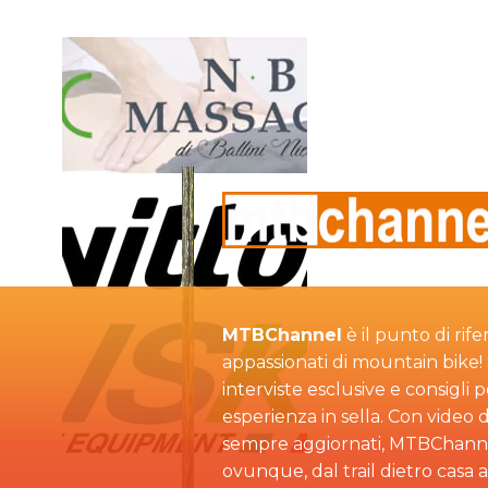
MTBChannel
è il punto di rife
appassionati di mountain bike! S
interviste esclusive e consigli 
esperienza in sella. Con video d
sempre aggiornati, MTBChann
ovunque, dal trail dietro casa 