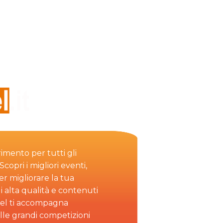
rimento per tutti gli
copri i migliori eventi,
per migliorare la tua
i alta qualità e contenuti
el ti accompagna
alle grandi competizioni