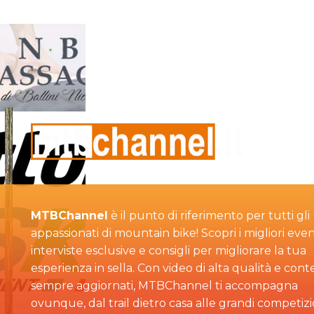
MTBChannel
è il punto di riferimento per tutti gli
appassionati di mountain bike! Scopri i migliori even
interviste esclusive e consigli per migliorare la tua
esperienza in sella. Con video di alta qualità e cont
sempre aggiornati, MTBChannel ti accompagna
ovunque, dal trail dietro casa alle grandi competizi