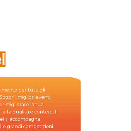
rimento per tutti gli
copri i migliori eventi,
per migliorare la tua
i alta qualità e contenuti
el ti accompagna
alle grandi competizioni