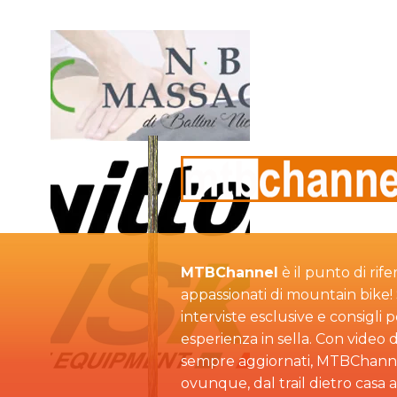
MTBChannel
è il punto di rife
appassionati di mountain bike! S
interviste esclusive e consigli 
esperienza in sella. Con video d
sempre aggiornati, MTBChann
ovunque, dal trail dietro casa 