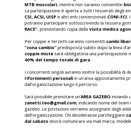
MTB muscolari
, mentre non saranno consentite
bic
La partecipazione è aperta a tutti i tesserati degli en
CSI, ACSI, UISP
e altri enti convenzionati
CONI-FCI
. 
potranno partecipare sottoscrivendo la tessera gior
RACE”
, presentando copia della
visita medica agon
Per coppie e terzetti saranno consentiti
cambi liber
“zona cambio”
predisposta subito dopo la linea d’ar
coppie miste
sarà obbligatoria una partecipazione 
40% del tempo totale di gara
.
I concorrenti singoli avranno inoltre la possibilità di d
rifornimenti personali
in un’area appositamente p
dall’organizzazione lungo il percorso.
Sarà possibile prenotare un’
AREA GAZEBO
inviando u
zanetti.teo@gmail.com
, indicando nome del team 
gazebo. Le postazioni verranno assegnate dagli adde
dell’organizzazione. Chi desiderasse parcheggiare
ca
dal sabato
dovrà comunicare via mail marca, modello