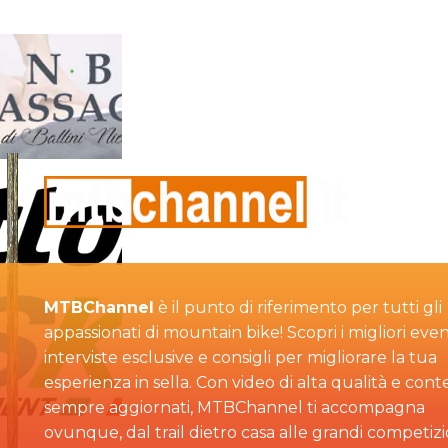
MTBChannel
è il punto di riferimento per tutti gli
appassionati di mountain bike! Scopri i migliori even
interviste esclusive e consigli per migliorare la tua
esperienza in sella. Con video di alta qualità e cont
sempre aggiornati, MTBChannel ti accompagna
ovunque, dal trail dietro casa alle grandi competizi