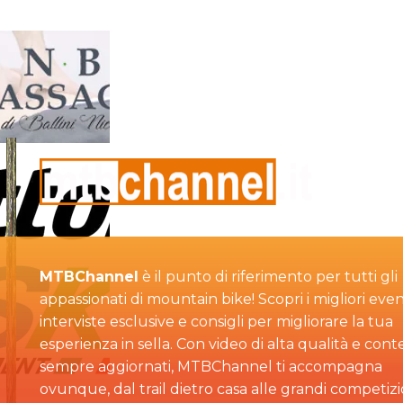
MTBChannel
è il punto di riferimento per tutti gli
appassionati di mountain bike! Scopri i migliori even
interviste esclusive e consigli per migliorare la tua
esperienza in sella. Con video di alta qualità e cont
sempre aggiornati, MTBChannel ti accompagna
ovunque, dal trail dietro casa alle grandi competizi