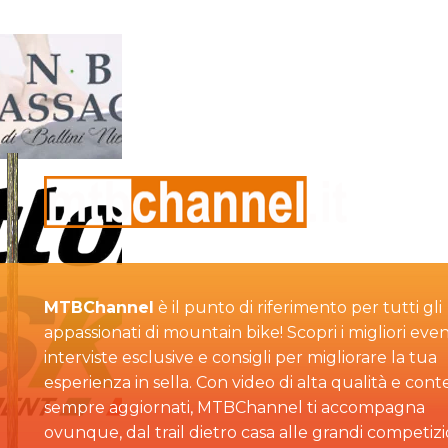
MTBChannel
è il punto di riferimento per tutti gli
appassionati di mountain bike! Scopri i migliori even
interviste esclusive e consigli per migliorare la tua
esperienza in sella. Con video di alta qualità e cont
sempre aggiornati, MTBChannel ti accompagna
ovunque, dal trail dietro casa alle grandi competizi